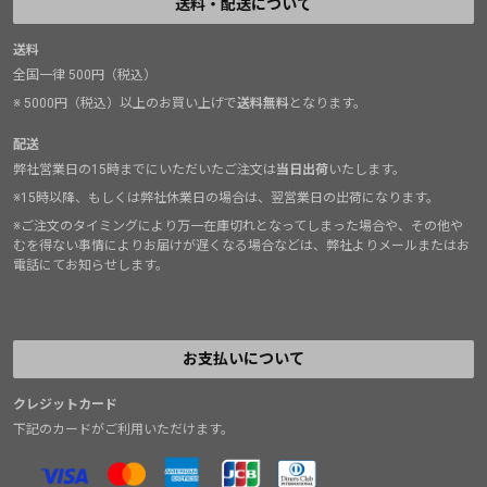
送料・配送について
送料
全国一律 500円（税込）
※ 5000円（税込）以上のお買い上げで
送料無料
となります。
配送
弊社営業日の15時までにいただいたご注文は
当日出荷
いたします。
※15時以降、もしくは弊社休業日の場合は、翌営業日の出荷になります。
※ご注文のタイミングにより万一在庫切れとなってしまった場合や、その他や
むを得ない事情によりお届けが遅くなる場合などは、弊社よりメールまたはお
電話にてお知らせします。
お支払いについて
クレジットカード
下記のカードがご利用いただけます。