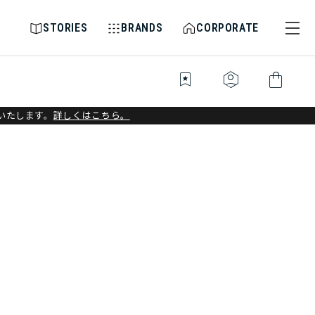
STORIES
BRANDS
CORPORATE
bookmark_star
identity_platform
shopping_bag
いたします。
詳しくはこちら。