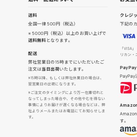
送料
クレジ
全国一律 500円（税込）
下記の
※ 5000円（税込）以上のお買い上げで
送料無料
となります。
「VISA
配送
リカン・
弊社営業日の15時までにいただいたご
PayPay
注文は
当日出荷
いたします。
PayP
※15時以降、もしくは弊社休業日の場合は、
翌営業日の出荷になります。
※ご注文のタイミングにより万一在庫切れと
なってしまった場合や、その他やむを得ない
Amazon
事情によりお届けが遅くなる場合などは、弊
社よりメールまたはお電話にてお知らせしま
Amaz
す。
す。