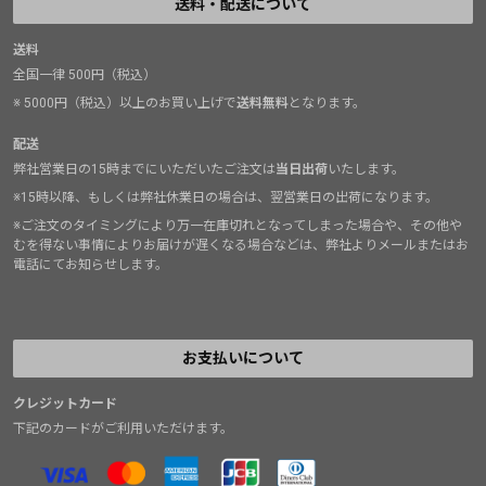
送料・配送について
送料
全国一律 500円（税込）
※ 5000円（税込）以上のお買い上げで
送料無料
となります。
配送
弊社営業日の15時までにいただいたご注文は
当日出荷
いたします。
※15時以降、もしくは弊社休業日の場合は、翌営業日の出荷になります。
※ご注文のタイミングにより万一在庫切れとなってしまった場合や、その他や
むを得ない事情によりお届けが遅くなる場合などは、弊社よりメールまたはお
電話にてお知らせします。
お支払いについて
クレジットカード
下記のカードがご利用いただけます。