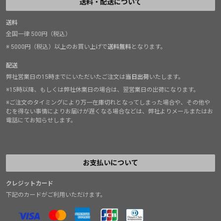
送料・配送について
送料
全国一律 500円（税込）
※ 5000円（税込）以上のお買い上げで
送料無料
となります。
配送
弊社営業日の15時までにいただいたご注文は
当日出荷
いたします。
※15時以降、もしくは弊社休業日の場合は、翌営業日の出荷になります。
※ご注文のタイミングにより万一在庫切れとなってしまった場合や、その他や
むを得ない事情によりお届けが遅くなる場合などは、弊社よりメールまたはお
電話にてお知らせします。
お支払いについて
クレジットカード
下記のカードがご利用いただけます。