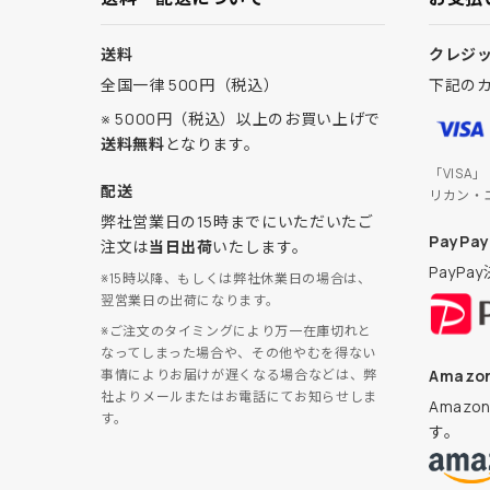
送料
クレジ
全国一律 500円（税込）
下記の
※ 5000円（税込）以上のお買い上げで
送料無料
となります。
「VISA
配送
リカン・
弊社営業日の15時までにいただいたご
PayPay
注文は
当日出荷
いたします。
PayP
※15時以降、もしくは弊社休業日の場合は、
翌営業日の出荷になります。
※ご注文のタイミングにより万一在庫切れと
なってしまった場合や、その他やむを得ない
Amazon
事情によりお届けが遅くなる場合などは、弊
社よりメールまたはお電話にてお知らせしま
Amaz
す。
す。