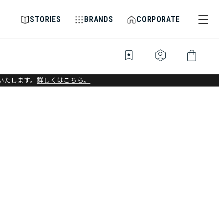
STORIES
BRANDS
CORPORATE
bookmark_star
identity_platform
shopping_bag
いたします。
詳しくはこちら。