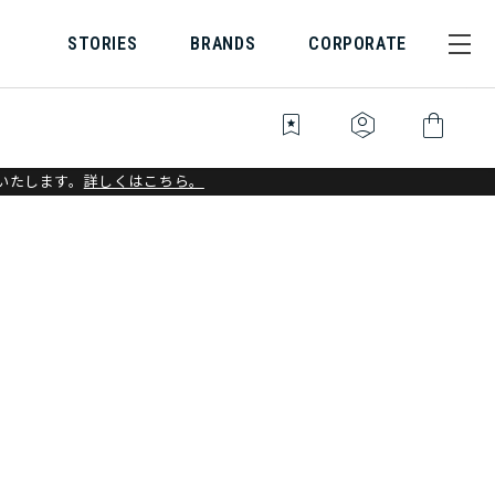
STORIES
BRANDS
CORPORATE
bookmark_star
identity_platform
shopping_bag
いたします。
詳しくはこちら。