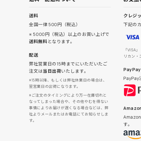
送料
クレジ
全国一律 500円（税込）
下記の
※ 5000円（税込）以上のお買い上げで
送料無料
となります。
「VISA
配送
リカン・
弊社営業日の15時までにいただいたご
PayPay
注文は
当日出荷
いたします。
PayP
※15時以降、もしくは弊社休業日の場合は、
翌営業日の出荷になります。
※ご注文のタイミングにより万一在庫切れと
なってしまった場合や、その他やむを得ない
Amazon
事情によりお届けが遅くなる場合などは、弊
社よりメールまたはお電話にてお知らせしま
Amaz
す。
す。