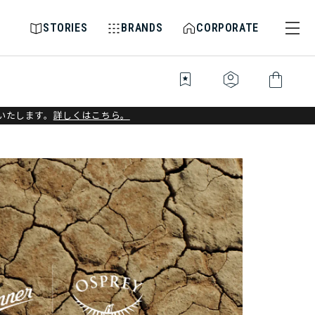
STORIES
BRANDS
CORPORATE
bookmark_star
identity_platform
shopping_bag
いたします。
詳しくはこちら。