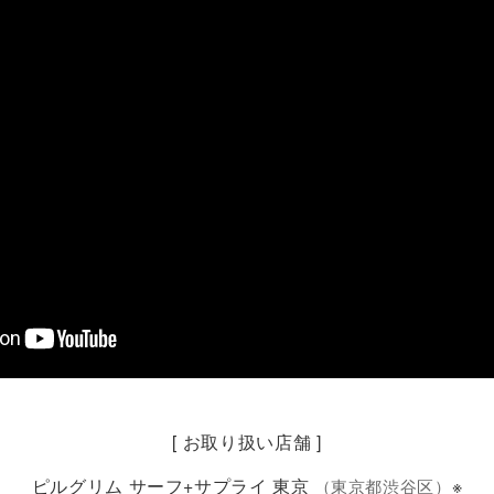
[ お取り扱い店舗 ]
ピルグリム サーフ+サプライ 東京
※
（東京都渋谷区）