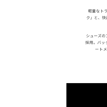
軽量なト
ク」と、快適
シューズの
採用。バッ
ート