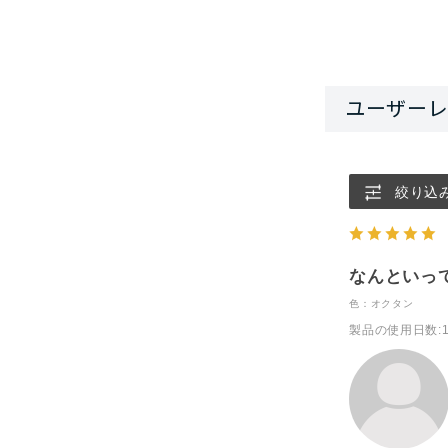
絞り込
なんといっ
色：オクタン
製品の使用日数
: