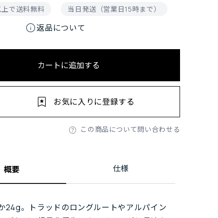
円以上で送料無料
当日発送（営業日15時まで）
info
返品について
カートに追加する
お気に入りに登録する
この商品について問い合わせる
仕様
概要
か24g。トラッドのロングルートやアルパイン