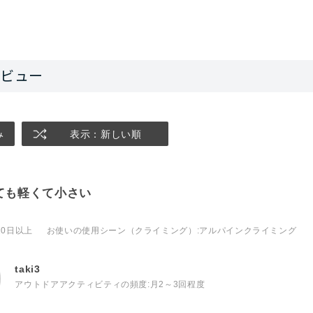
み
表示：新しい順
ても軽くて小さい
10日以上
お使いの使用シーン（クライミング）
:アルパインクライミング
taki3
アウトドアアクティビティの頻度:
月2～3回程度