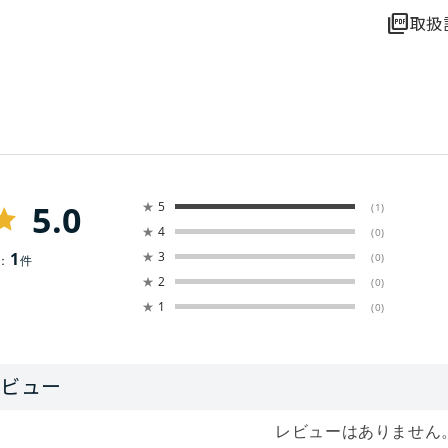
picture_as_pdf
取扱
5.0
★
5
(1)
★
4
(0)
1
★
3
(0)
：
件
★
2
(0)
★
1
(0)
レビューはありません