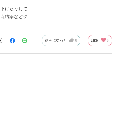
ら下げたりして
支点構築などク
参考になった
0
Like!
0