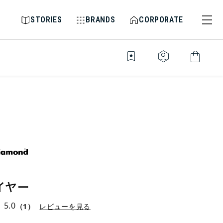
STORIES
BRANDS
CORPORATE
bookmark_star
identity_platform
shopping_bag
イヤー
5.0
（1）
レビューを見る