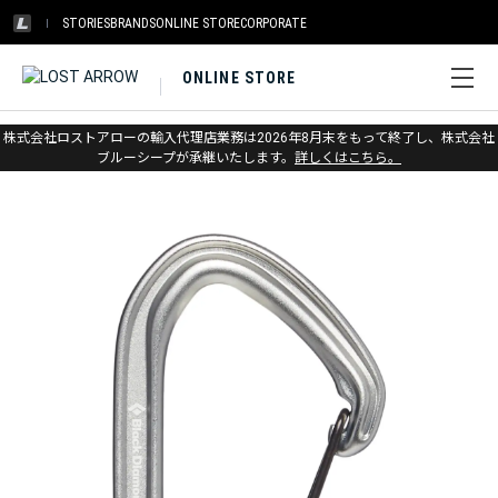
STORIES
BRANDS
ONLINE STORE
CORPORATE
ONLINE STORE
ホーム
>
ブラックダイヤモンド
>
クライミング
株式会社ロストアローの輸入代理店業務は2026年8月末をもって終了し、株式会社
>
カラビナ・クイックドロー
ブルーシープが承継いたします。
詳しくはこちら。