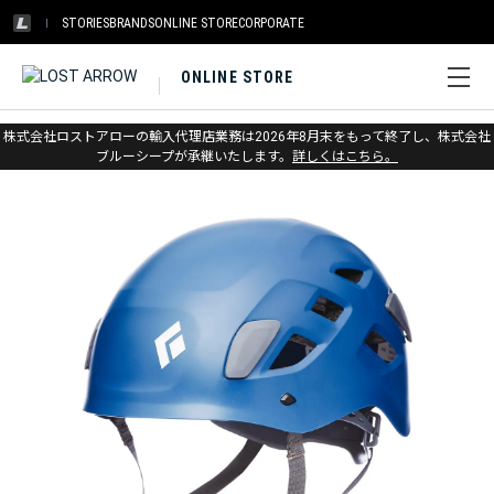
STORIES
BRANDS
ONLINE STORE
CORPORATE
ONLINE STORE
ホーム
>
ブラックダイヤモンド
>
クライミング
>
ヘルメット
株式会社ロストアローの輸入代理店業務は2026年8月末をもって終了し、株式会社
ブルーシープが承継いたします。
詳しくはこちら。