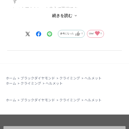
いつもアウトレット中心で恐縮です
続きを読む
注文してすぐ発送してもらえます
迅速で梱包も丁寧でありがたいです
これからもよろしお願いします！
参考になった
0
Like!
0
ホーム
>
ブラックダイヤモンド
>
クライミング
>
ヘルメット
ホーム
>
クライミング
>
ヘルメット
ホーム
>
ブラックダイヤモンド
>
クライミング
>
ヘルメット