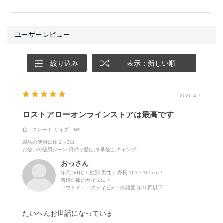
絞り込み
表示：新しい順
2026.4.7
ロストアローオンラインストアは最高です
色：スレート
サイズ：M/L
製品の使用日数
:1～3日
お使いの使用シーン
:日帰り登山,冬季登山,キャンプ
おっさん
年代:
50代
性別:
男性
身長:
161～165cm
普段の服のサイズ:
L
アウトドアアクティビティの頻度:
年10回以下
たいへんお世話になっていま