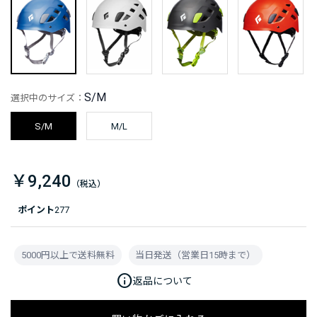
S/M
選択中のサイズ：
S/M
M/L
￥9,240
ポイント
277
5000円以上で送料無料
当日発送（営業日15時まで）
info
返品について