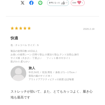
参考になった
0
Like!
1
2026.2.19
快適
色：チャコール
サイズ：S
製品の使用日数
:10日以上
お使いの使用シーン
:日帰り登山,小屋泊り登山,テント泊登山,旅行
サイズ感（大きさ）
:丁度よい
フィット感
:ややタイト
肌ざわり
:柔らかい
旅人
年代:
50代
性別:
男性
身長:
171～175cm
普段の服のサイズ:
M
アウトドアアクティビティの頻度:
ほぼ毎週
ストレッチが効いて、また、とてもカッコよく、履き心
地も最高です