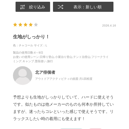
絞り込み
表示：新しい順
2026.4.16
生地がしっかり！
色：チャコール
サイズ：L
製品の使用日数
:4～9日
お使いの使用シーン
:日帰り登山,小屋泊り登山,テント泊登山,フリークライ
ミング,キャンプ,普段使い,旅行
北ア徘徊者
アウトドアアクティビティの頻度:
月1回程度
予想よりも生地がしっかりしていて、ハードに使えそう
です。似たものは他メーカーのものも何本か所持してい
ますが、迷ったらコレといった感じで使えそうです。リ
ラックスしたい時の着用にも使えます！