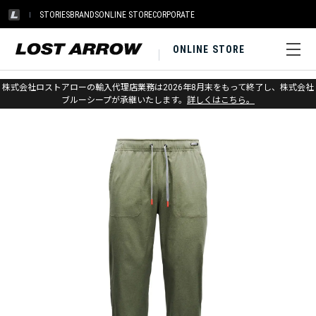
STORIES
BRANDS
ONLINE STORE
CORPORATE
ONLINE STORE
ホーム
>
ブラックダイヤモンド
>
アパレル
>
ボトムス
>
パンツ
株式会社ロストアローの輸入代理店業務は2026年8月末をもって終了し、株式会社
ブルーシープが承継いたします。
詳しくはこちら。