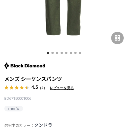
grid_view
メンズ シーケンスパンツ
4.5
（2）
レビューを見る
BD67150001006
men's
タンドラ
選択中のカラー：