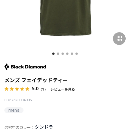
grid_view
メンズ フェイデッドティー
5.0
（1）
レビューを見る
BD67628004006
men's
タンドラ
選択中のカラー：