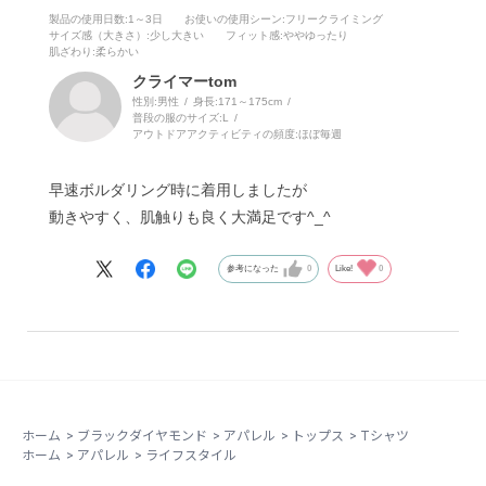
製品の使用日数
:1～3日
お使いの使用シーン
:フリークライミング
サイズ感（大きさ）
:少し大きい
フィット感
:ややゆったり
肌ざわり
:柔らかい
クライマーtom
性別:
男性
身長:
171～175cm
普段の服のサイズ:
L
アウトドアアクティビティの頻度:
ほぼ毎週
早速ボルダリング時に着用しましたが
動きやすく、肌触りも良く大満足です^_^
参考になった
0
Like!
0
ホーム
>
ブラックダイヤモンド
>
アパレル
>
トップス
>
Tシャツ
ホーム
>
アパレル
>
ライフスタイル