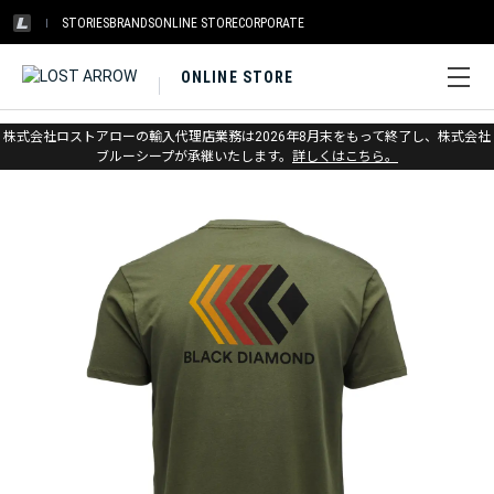
STORIES
BRANDS
ONLINE STORE
CORPORATE
ONLINE STORE
ホーム
>
ブラックダイヤモンド
>
アパレル
>
トップス
>
Tシャツ
株式会社ロストアローの輸入代理店業務は2026年8月末をもって終了し、株式会社
ブルーシープが承継いたします。
詳しくはこちら。