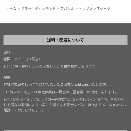
ホーム
>
ブラックダイヤモンド
>
アパレル
>
トップス
>
Tシャツ
送料・配送について
送料
全国一律 500円（税込）
※ 5000円（税込）以上のお買い上げで
送料無料
となります。
配送
弊社営業日の15時までにいただいたご注文は
当日出荷
いたします。
※15時以降、もしくは弊社休業日の場合は、翌営業日の出荷になります。
※ご注文のタイミングにより万一在庫切れとなってしまった場合や、その他や
むを得ない事情によりお届けが遅くなる場合などは、弊社よりメールまたはお
電話にてお知らせします。