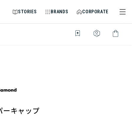
STORIES
BRANDS
CORPORATE
bookmark_star
identity_platform
shopping_bag
パーキャップ