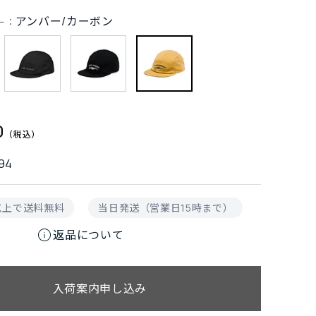
アンバー/カーボン
ー：
0
94
円以上で送料無料
当日発送（営業日15時まで）
info
返品について
入荷案内申し込み