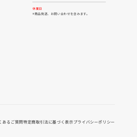
30
31
休業日
※商品発送、お問い合わせを含みます。
くあるご質問
特定商取引法に基づく表示
プライバシーポリシー