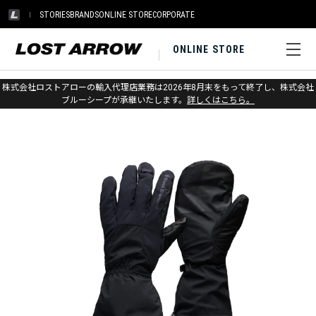
STORIES
BRANDS
ONLINE STORE
CORPORATE
ONLINE STORE
ホーム
>
ブラックダイヤモンド
>
グローブ
>
スキー
株式会社ロストアローの輸入代理店業務は2026年8月末をもって終了し、株式会社
ブルーシープが承継いたします。
詳しくはこちら。