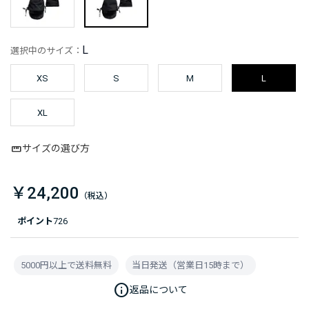
L
選択中のサイズ：
XS
S
M
L
XL
サイズの選び方
￥24,200
ポイント
726
5000円以上で送料無料
当日発送（営業日15時まで）
info
返品について