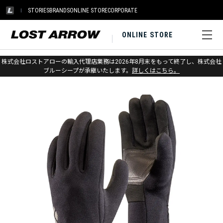
STORIES
BRANDS
ONLINE STORE
CORPORATE
ONLINE STORE
ホーム
>
アウトレット
>
グローブ
株式会社ロストアローの輸入代理店業務は2026年8月末をもって終了し、株式会社
ブルーシープが承継いたします。
詳しくはこちら。