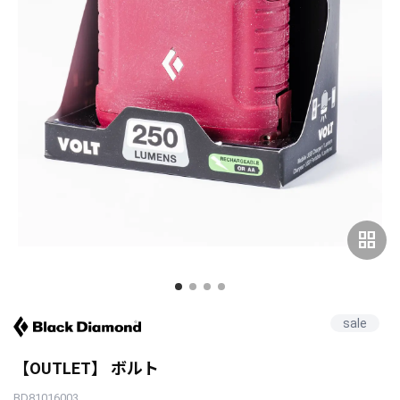
grid_view
sale
【OUTLET】 ボルト
BD81016003