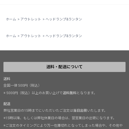
ホーム
>
アウトレット
>
ヘッドランプ&ランタン
ホーム
>
アウトレット
>
ヘッドランプ&ランタン
送料・配送について
送料
全国一律 500円（税込）
※ 5000円（税込）以上のお買い上げで
送料無料
となります。
配送
弊社営業日の15時までにいただいたご注文は
当日出荷
いたします。
※15時以降、もしくは弊社休業日の場合は、翌営業日の出荷になります。
※ご注文のタイミングにより万一在庫切れとなってしまった場合や、その他や