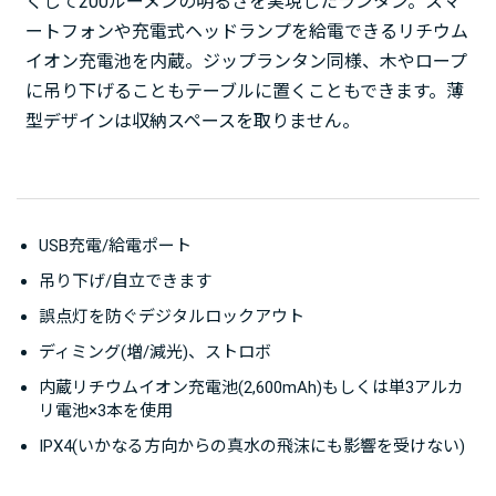
くして200ルーメンの明るさを実現したランタン。スマ
ートフォンや充電式ヘッドランプを給電できるリチウム
イオン充電池を内蔵。ジップランタン同様、木やロープ
に吊り下げることもテーブルに置くこともできます。薄
型デザインは収納スペースを取りません。
USB充電/給電ポート
吊り下げ/自立できます
誤点灯を防ぐデジタルロックアウト
ディミング(増/減光)、ストロボ
内蔵リチウムイオン充電池(2,600mAh)もしくは単3アルカ
リ電池×3本を使用
IPX4(いかなる方向からの真水の飛沫にも影響を受けない)