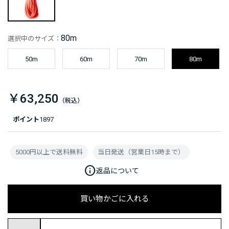
80m
選択中のサイズ：
50m
60m
70m
80m
￥63,250
ポイント
1897
5000円以上で送料無料
当日発送（営業日15時まで）
info
返品について
買い物かごに入れる