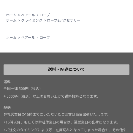
ホーム
>
ベアール
>
ロープ
ホーム
>
クライミング
>
ロープ&アクセサリー
ホーム
>
ベアール
>
ロープ
送料・配送について
送料
全国一律 500円（税込）
※ 5000円（税込）以上のお買い上げで
送料無料
となります。
配送
弊社営業日の15時までにいただいたご注文は
当日出荷
いたします。
※15時以降、もしくは弊社休業日の場合は、翌営業日の出荷になります。
※ご注文のタイミングにより万一在庫切れとなってしまった場合や、その他や