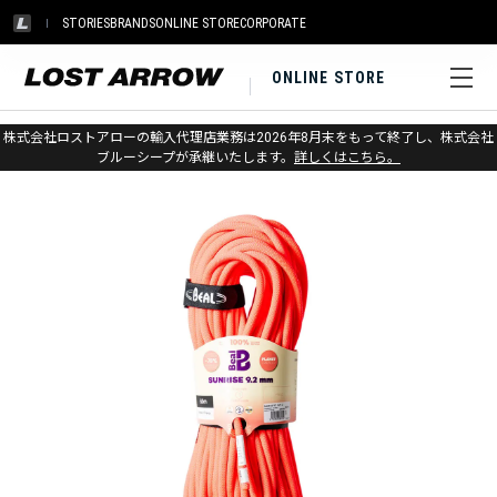
STORIES
BRANDS
ONLINE STORE
CORPORATE
ONLINE STORE
ホーム
>
ベアール
>
ロープ
株式会社ロストアローの輸入代理店業務は2026年8月末をもって終了し、株式会社
ブルーシープが承継いたします。
詳しくはこちら。