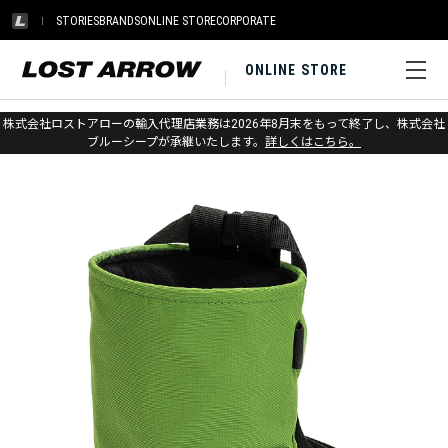
STORIES
BRANDS
ONLINE STORE
CORPORATE
ONLINE STORE
ホーム
>
メトリウス
>
チョーク&チョークバッグ
株式会社ロストアローの輸入代理店業務は2026年8月末をもって終了し、株式会社
ブルーシープが承継いたします。
詳しくはこちら。