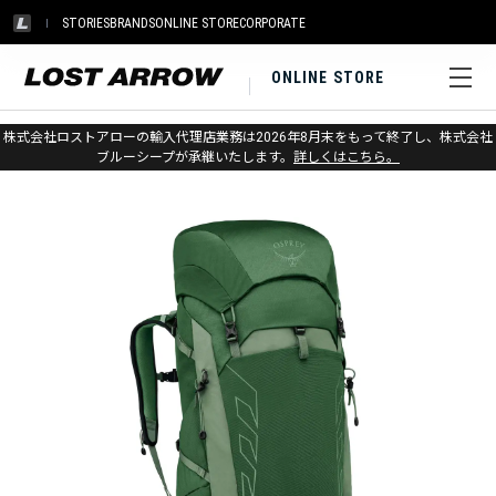
STORIES
BRANDS
ONLINE STORE
CORPORATE
ONLINE STORE
ホーム
>
オスプレー
>
アウトドア
>
バックパック（小～中型）
株式会社ロストアローの輸入代理店業務は2026年8月末をもって終了し、株式会社
ブルーシープが承継いたします。
詳しくはこちら。