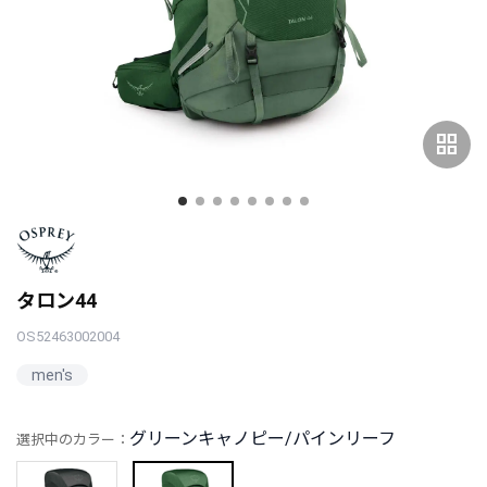
grid_view
タロン44
OS52463002004
men's
グリーンキャノピー/パインリーフ
選択中のカラー：