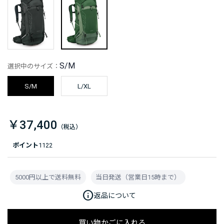
S/M
選択中のサイズ：
S/M
L/XL
￥37,400
ポイント
1122
5000円以上で送料無料
当日発送（営業日15時まで）
info
返品について
買い物かごに入れる