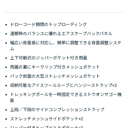
雨蓋付きのトップローディング型で、下部アクセスジッ
パーにより本体下部から荷物を取り出すことができま
す。上下可動式の雨蓋は、内容量に合わせて位置調整が
ドローコード開閉のトップローディング
可能です。豊富なポケットや、アイスツールやスリーピ
運搬時のバランスに優れるエアスケープバックパネル
ングバッグが取り付けられるアクセサリーのほか、行動
幅広い背面長に対応し、簡単に調整できる背面調整システ
中にトレッキングポールをパックに一時固定できる、オ
ム
スプレー独自のストウオンザゴー機能を備えています。
上下可動式のジッパーポケット付き雨蓋
雨蓋の裏にキークリップ付きメッシュポケット
背面には、運搬時の安定性と適度な通気性に優れるエア
パック前面の大型ストレッチメッシュポケット
スケープバックパネルを採用。レールとウェビングで調
収納可能なアイスツールループとバンジーストラップ×2
整する革新的な背面調整システムにより、幅広い背面長
に対応し、高いフィット感をもたらします。インジョク
トレッキングポールを一時固定できるストウオンザゴー機
能
ション成形されたフレームシートは縦方向のねじれに強
く、背面に沿って曲がることにより、快適性を高めてい
上段／下段のサイドコンプレッションストラップ
ます。バックパネルとシームレスに一体化された、柔軟
ストレッチメッシュサイドポケット×2
性のあるヒップベルトが腰を包み込み、アクティブな身