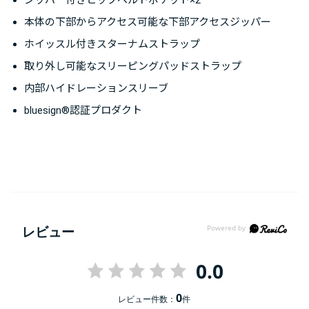
ジッパー付きヒップベルトポケット×2
体の動きに対応します。
本体の下部からアクセス可能な下部アクセスジッパー
ホイッスル付きスターナムストラップ
※この商品はメンズモデルです。ウィメンズモデルとし
てテンペスト44がラインナップされています。
取り外し可能なスリーピングパッドストラップ
内部ハイドレーションスリーブ
bluesign®認証プロダクト
レビュー
0.0
0
レビュー件数：
件