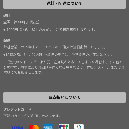
送料・配送について
送料
全国一律 500円（税込）
※ 5000円（税込）以上のお買い上げで
送料無料
となります。
配送
弊社営業日の15時までにいただいたご注文は
当日出荷
いたします。
※15時以降、もしくは弊社休業日の場合は、翌営業日の出荷になります。
※ご注文のタイミングにより万一在庫切れとなってしまった場合や、その他や
むを得ない事情によりお届けが遅くなる場合などは、弊社よりメールまたはお
電話にてお知らせします。
お支払いについて
クレジットカード
下記のカードがご利用いただけます。