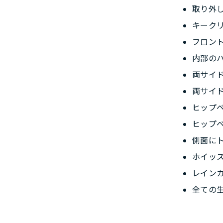
取り外
キーク
フロン
内部の
両サイ
両サイ
ヒップ
ヒップ
側面に
ホイッ
レイン
全ての生