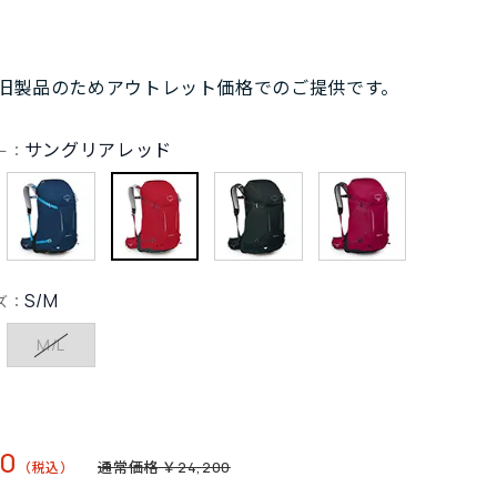
旧製品のためアウトレット価格でのご提供です。
サングリアレッド
ー：
S/M
ズ：
M/L
40
通常価格 ￥24,200