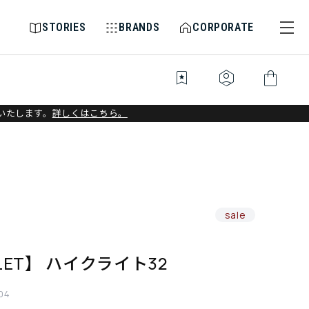
STORIES
BRANDS
CORPORATE
bookmark_star
identity_platform
shopping_bag
いたします。
詳しくはこちら。
sale
LET】 ハイクライト32
04