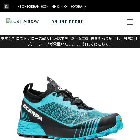
STORIES
BRANDS
ONLINE STORE
CORPORATE
ONLINE STORE
ホーム
>
スカルパ
>
トレイルランニング
株式会社ロストアローの輸入代理店業務は2026年8月末をもって終了し、株式会社
ブルーシープが承継いたします。
詳しくはこちら。