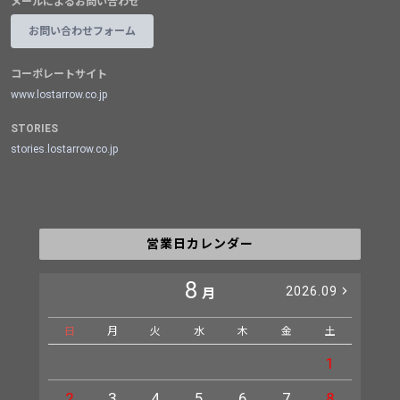
メールによるお問い合わせ
お問い合わせフォーム
コーポレートサイト
www.lostarrow.co.jp
STORIES
stories.lostarrow.co.jp
営業日カレンダー
8
2026.09
月
日
月
火
水
木
金
土
日
1
2
3
4
5
6
7
8
6