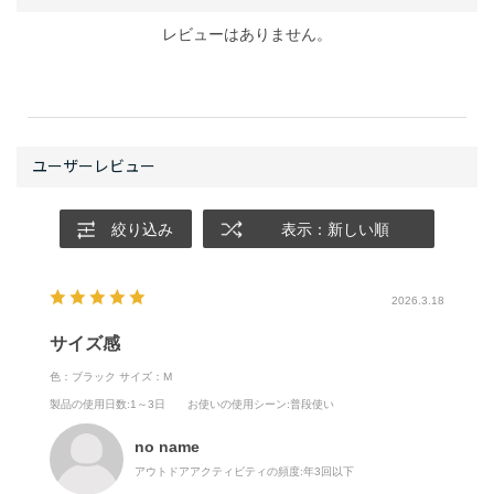
レビューはありません。
絞り込み
表示：新しい順
2026.3.18
サイズ感
色：ブラック
サイズ：M
製品の使用日数
:1～3日
お使いの使用シーン
:普段使い
no name
アウトドアアクティビティの頻度:
年3回以下