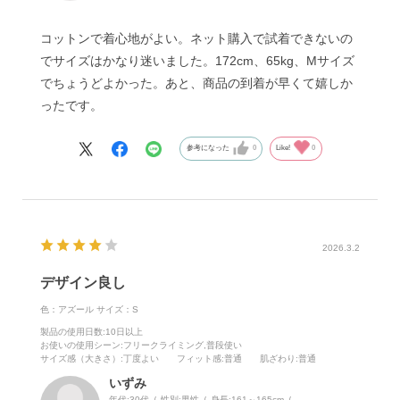
コットンで着心地がよい。ネット購入で試着できないの
でサイズはかなり迷いました。172cm、65kg、Mサイズ
でちょうどよかった。あと、商品の到着が早くて嬉しか
ったです。
参考になった
0
Like!
0
2026.3.2
デザイン良し
色：アズール
サイズ：S
製品の使用日数
:10日以上
お使いの使用シーン
:フリークライミング,普段使い
サイズ感（大きさ）
:丁度よい
フィット感
:普通
肌ざわり
:普通
いずみ
年代:
30代
性別:
男性
身長:
161～165cm