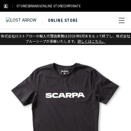
STORIES
BRANDS
ONLINE STORE
CORPORATE
ONLINE STORE
ホーム
>
スカルパ
>
アパレル＆アクセサリー
株式会社ロストアローの輸入代理店業務は2026年8月末をもって終了し、株式会社
ブルーシープが承継いたします。
詳しくはこちら。