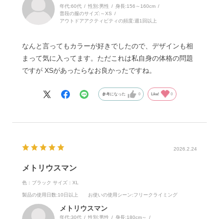
年代:
60代
性別:
男性
身長:
156～160cm
普段の服のサイズ:
～XS
アウトドアアクティビティの頻度:
週1回以上
なんと言ってもカラーが好きでしたので、デザインも相
まって気に入ってます。ただこれは私自身の体格の問題
ですが XSがあったらなお良かったですね。
参考になった
0
Like!
0
2026.2.24
メトリウスマン
色：ブラック
サイズ：XL
製品の使用日数
:10日以上
お使いの使用シーン
:フリークライミング
メトリウスマン
年代:
30代
性別:
男性
身長:
180cm～