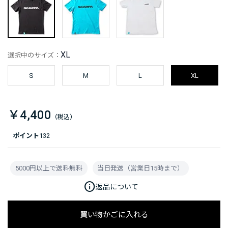
XL
選択中のサイズ：
S
M
L
XL
￥4,400
ポイント
132
5000円以上で送料無料
当日発送（営業日15時まで）
info
返品について
買い物かごに入れる