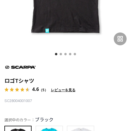
grid_view
ロゴTシャツ
4.6
（5）
レビューを見る
SC28004001007
ブラック
選択中のカラー：