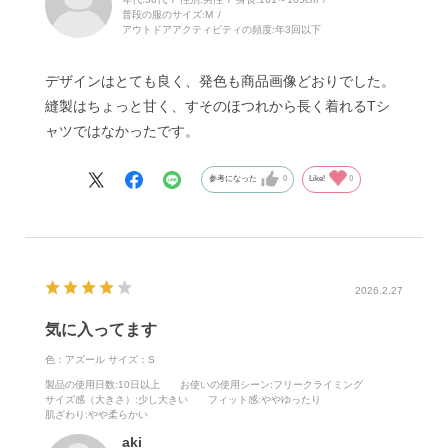
普段の服のサイズ:
M
アウトドアアクティビティの頻度:
年3回以下
デザインはとても良く、発色も商品画像どおりでした。
縫製はちょっと甘く、すそのほつれから長く着れるTシ
ャツではなかったです。
参考になった
0
Like!
0
2026.2.27
気に入ってます
色：アズール
サイズ：S
製品の使用日数
:10日以上
お使いの使用シーン
:フリークライミング
サイズ感（大きさ）
:少し大きい
フィット感
:ややゆったり
肌ざわり
:やや柔らかい
aki