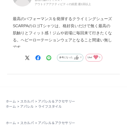
アウトドアアクティビティの頻度:
週1回以上
最高のパフォーマンスを発揮するクライミングシューズ
SCARPAのロゴTシャツは、格好良いだけで無く最高の
肌触りとフィット感！ジムや岩場に毎回来て行きたくな
る。ヘビーローテーションウェアとなること間違い無し
です。
参考になった
0
Like!
0
ホーム
>
スカルパ
>
アパレル＆アクセサリー
ホーム
>
アパレル
>
ライフスタイル
ホーム
>
スカルパ
>
アパレル＆アクセサリー