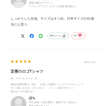
普段の服のサイズ:
L
アウトドアアクティビティの頻度:
週1回以上
しっかりした生地。サイズはキツめ。日本サイズのXL相
当だと思う。
参考になった
0
Like!
0
2026.2.19
定番のロゴTシャツ
色：アズール
サイズ：M
製品の使用日数
:4～9日
お使いの使用シーン
:フリークライミング
サイズ感（大きさ）
:少し小さい
フィット感
:ややタイト
肌ざわり
:やや柔らかい
ぽち
年代:
50代
性別:
男性
身長:
176～180cm
普段の服のサイズ:
L