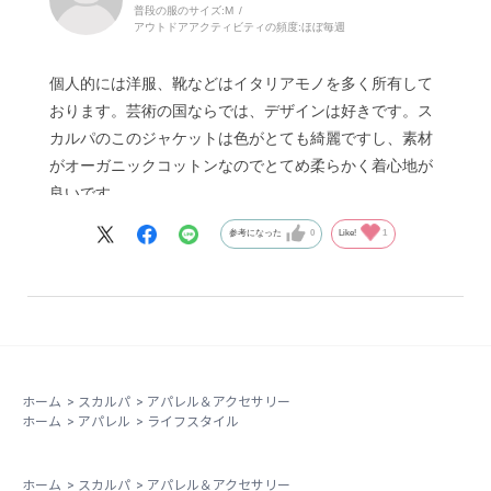
普段の服のサイズ:
M
アウトドアアクティビティの頻度:
ほぼ毎週
個人的には洋服、靴などはイタリアモノを多く所有して
おります。芸術の国ならでは、デザインは好きです。ス
カルパのこのジャケットは色がとても綺麗ですし、素材
がオーガニックコットンなのでとてめ柔らかく着心地が
良いです。
参考になった
0
Like!
1
ホーム
>
スカルパ
>
アパレル＆アクセサリー
ホーム
>
アパレル
>
ライフスタイル
ホーム
>
スカルパ
>
アパレル＆アクセサリー