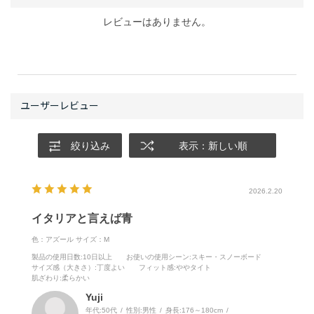
レビューはありません。
絞り込み
表示：新しい順
2026.2.20
イタリアと言えば青
色：アズール
サイズ：M
製品の使用日数
:10日以上
お使いの使用シーン
:スキー・スノーボード
サイズ感（大きさ）
:丁度よい
フィット感
:ややタイト
肌ざわり
:柔らかい
Yuji
年代:
50代
性別:
男性
身長:
176～180cm