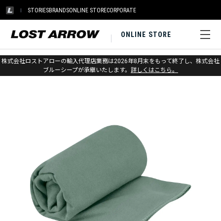
STORIES
BRANDS
ONLINE STORE
CORPORATE
ONLINE STORE
ホーム
>
シートゥサミット
>
アウトドアギア
株式会社ロストアローの輸入代理店業務は2026年8月末をもって終了し、株式会社
ブルーシープが承継いたします。
詳しくはこちら。