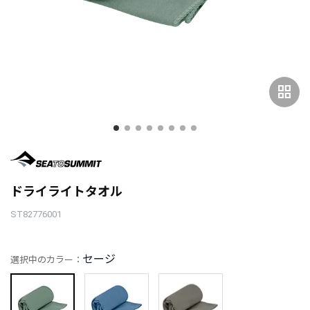
grid_view
ドライライトタオル
ST82776001
セージ
選択中のカラー：