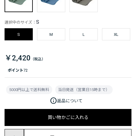
S
選択中のサイズ：
S
M
L
XL
￥2,420
ポイント
72
5000円以上で送料無料
当日発送（営業日15時まで）
info
返品について
買い物かごに入れる