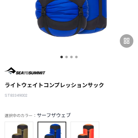
grid_view
ライトウェイトコンプレッションサック
ST83349002
サーフザウェブ
選択中のカラー：