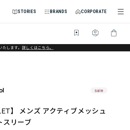
STORIES
BRANDS
CORPORATE
bookmark_star
identity_platform
shopping_bag
いたします。
詳しくはこちら。
sale
LET】 メンズ アクティブメッシュ
トスリーブ