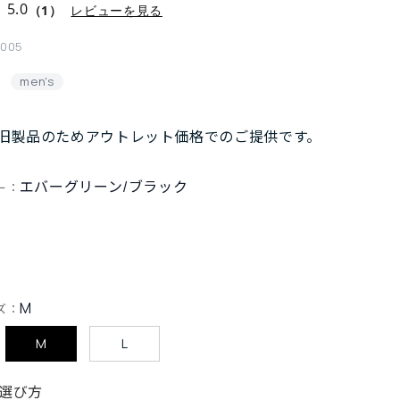
5.0
（1）
レビューを見る
005
men's
旧製品のためアウトレット価格でのご提供です。
エバーグリーン/ブラック
ー：
M
ズ：
M
L
選び方