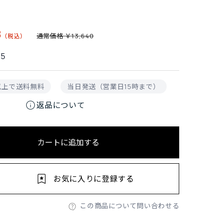
8
通常価格 ￥13,640
95
円以上で送料無料
当日発送（営業日15時まで）
info
返品について
カートに追加する
お気に入りに登録する
この商品について問い合わせる