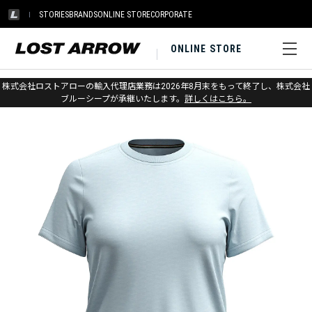
STORIES
BRANDS
ONLINE STORE
CORPORATE
ONLINE STORE
ホーム
>
アウトレット
>
アパレル ウィメンズ
株式会社ロストアローの輸入代理店業務は2026年8月末をもって終了し、株式会社
ブルーシープが承継いたします。
詳しくはこちら。