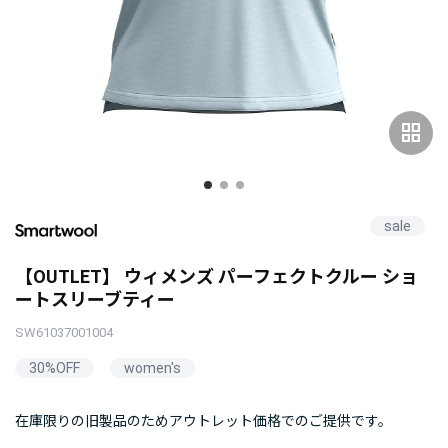
grid_view
sale
【OUTLET】 ウィメンズ パーフェクトクルー ショ
ートスリーブティー
SW61037001004
30%OFF
women's
在庫限りの旧製品のためアウトレット価格でのご提供です。