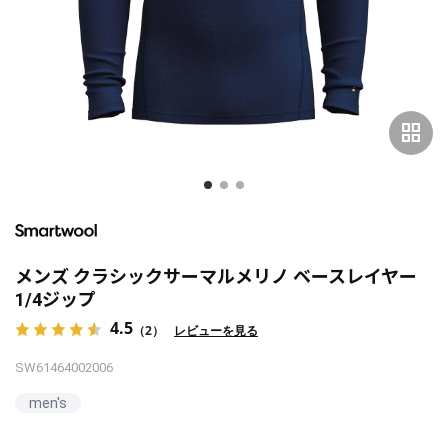
grid_view
メンズ クラシックサーマルメリノ ベースレイヤー
1/4ジップ
4.5
（2）
レビューを見る
SW61464002006
men's