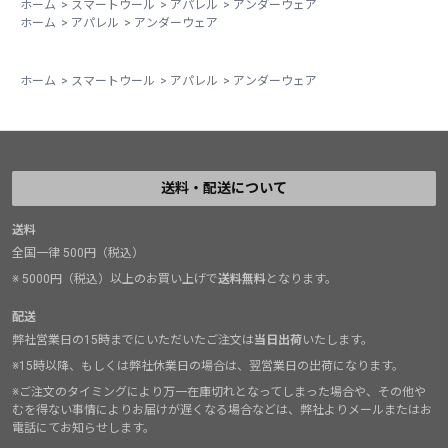
ホーム
>
スマートウール
>
アパレル
>
アンダーウェア
ホーム
>
アパレル
>
アンダーウェア
ホーム
>
スマートウール
>
アパレル
>
アンダーウェア
送料・配送について
送料
全国一律 500円（税込）
※ 5000円（税込）以上のお買い上げで
送料無料
となります。
配送
弊社営業日の15時までにいただいたご注文は
当日出荷
いたします。
※15時以降、もしくは弊社休業日の場合は、翌営業日の出荷になります。
※ご注文のタイミングにより万一在庫切れとなってしまった場合や、その他や
むを得ない事情によりお届けが遅くなる場合などは、弊社よりメールまたはお
電話にてお知らせします。