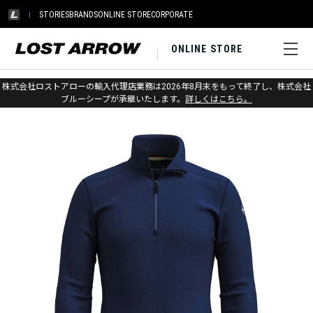
STORIES
BRANDS
ONLINE STORE
CORPORATE
ONLINE STORE
ホーム
>
スマートウール
>
アパレル
>
アンダーウェア
株式会社ロストアローの輸入代理店業務は2026年8月末をもって終了し、株式会社
ブルーシープが承継いたします。
詳しくはこちら。