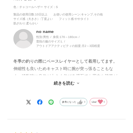
色：チャコールヘザー
サイズ：S
製品の使用日数
:10日以上
お使いの使用シーン
:キャンプ,その他
サイズ感（大きさ）
:丁度よい
フィット感
:ややタイト
肌ざわり
:柔らかい
no name
性別:
男性
身長:
176～180cm
普段の服のサイズ:
L
アウトドアアクティビティの頻度:
月2～3回程度
冬季の釣りの際にベースレイヤーとして着用してます。
伸縮性も良いためキャスト時に腕が突っ張ることもな
く、移動時に身体が大きく伸びる場面でも背中や脇腹が
続きを読む
露出することもありません。
汗をかいた時にはジップを開けることで熱気を逃がせま
すし、素材のおかげで汗冷えすることもなく快適です。
参考になった
0
Like!
0