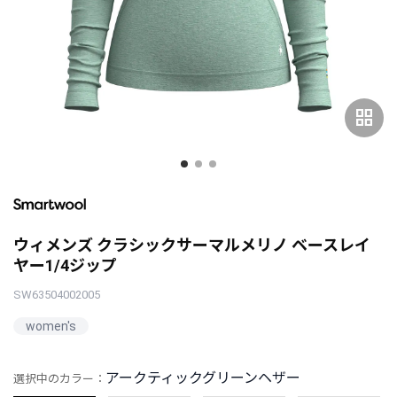
grid_view
ウィメンズ クラシックサーマルメリノ ベースレイ
ヤー1/4ジップ
SW63504002005
women's
アークティックグリーンヘザー
選択中のカラー：