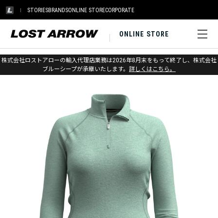
STORIES
BRANDS
ONLINE STORE
CORPORATE
ONLINE STORE
ホーム
>
スマートウール
>
アパレル
>
アンダーウェア
株式会社ロストアローの輸入代理店業務は2026年8月末をもって終了し、株式会社
ブルーシープが承継いたします。
詳しくはこちら。