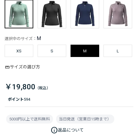
M
選択中のサイズ：
XS
S
M
L
サイズの選び方
￥19,800
ポイント
594
5000円以上で送料無料
当日発送（営業日15時まで）
info
返品について