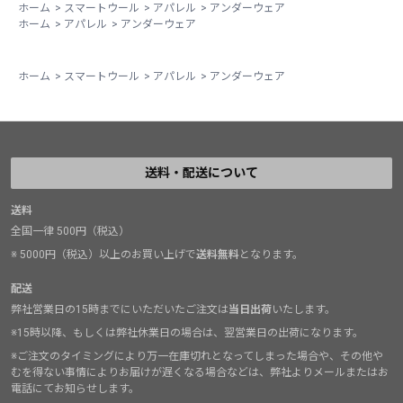
ホーム
>
スマートウール
>
アパレル
>
アンダーウェア
ホーム
>
アパレル
>
アンダーウェア
ホーム
>
スマートウール
>
アパレル
>
アンダーウェア
送料・配送について
送料
全国一律 500円（税込）
※ 5000円（税込）以上のお買い上げで
送料無料
となります。
配送
弊社営業日の15時までにいただいたご注文は
当日出荷
いたします。
※15時以降、もしくは弊社休業日の場合は、翌営業日の出荷になります。
※ご注文のタイミングにより万一在庫切れとなってしまった場合や、その他や
むを得ない事情によりお届けが遅くなる場合などは、弊社よりメールまたはお
電話にてお知らせします。