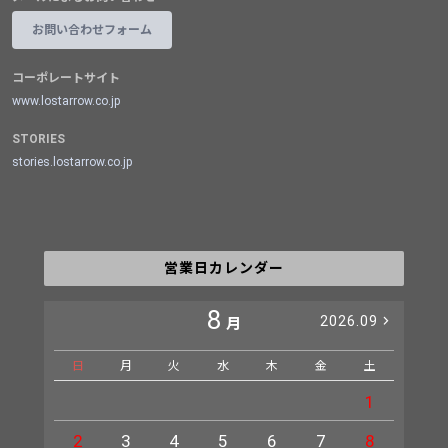
お問い合わせフォーム
コーポレートサイト
www.lostarrow.co.jp
STORIES
stories.lostarrow.co.jp
営業日カレンダー
8
2026.09
月
日
月
火
水
木
金
土
日
1
2
3
4
5
6
7
8
6