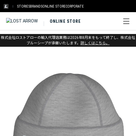
STORIES
BRANDS
ONLINE STORE
CORPORATE
ONLINE STORE
ホーム
>
スマートウール
>
アパレル
>
アクセサリー
株式会社ロストアローの輸入代理店業務は2026年8月末をもって終了し、株式会社
ブルーシープが承継いたします。
詳しくはこちら。