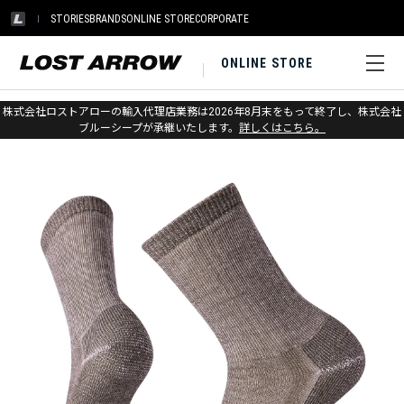
STORIES
BRANDS
ONLINE STORE
CORPORATE
ONLINE STORE
ホーム
>
スマートウール
>
ソックス
>
ハイク
株式会社ロストアローの輸入代理店業務は2026年8月末をもって終了し、株式会社
ブルーシープが承継いたします。
詳しくはこちら。