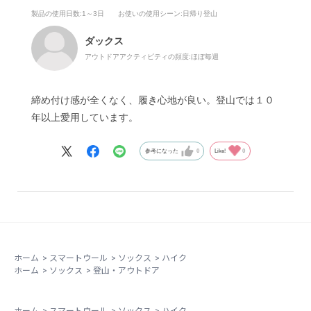
製品の使用日数
:1～3日
お使いの使用シーン
:日帰り登山
ダックス
アウトドアアクティビティの頻度:
ほぼ毎週
締め付け感が全くなく、履き心地が良い。登山では１０
年以上愛用しています。
参考になった
0
Like!
0
ホーム
>
スマートウール
>
ソックス
>
ハイク
ホーム
>
ソックス
>
登山・アウトドア
ホーム
>
スマートウール
>
ソックス
>
ハイク