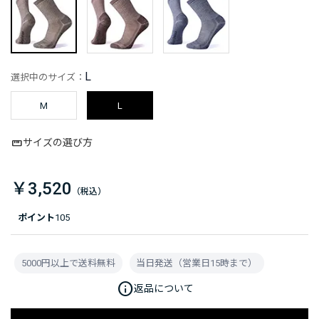
L
選択中のサイズ：
M
L
サイズの選び方
￥3,520
ポイント
105
5000円以上で送料無料
当日発送（営業日15時まで）
info
返品について