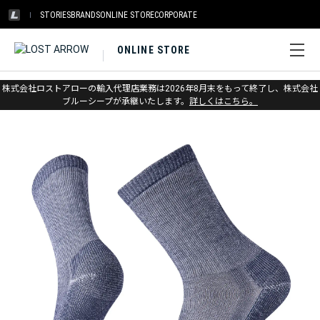
STORIES
BRANDS
ONLINE STORE
CORPORATE
ONLINE STORE
ホーム
>
スマートウール
>
ソックス
>
ハイク
株式会社ロストアローの輸入代理店業務は2026年8月末をもって終了し、株式会社
ブルーシープが承継いたします。
詳しくはこちら。