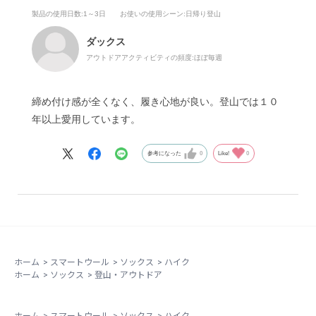
製品の使用日数
:1～3日
お使いの使用シーン
:日帰り登山
ダックス
アウトドアアクティビティの頻度:
ほぼ毎週
締め付け感が全くなく、履き心地が良い。登山では１０
年以上愛用しています。
参考になった
0
Like!
0
ホーム
>
スマートウール
>
ソックス
>
ハイク
ホーム
>
ソックス
>
登山・アウトドア
ホーム
>
スマートウール
>
ソックス
>
ハイク