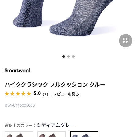
grid_view
ハイククラシック フルクッション クルー
5.0
（1）
レビューを見る
SW70116005005
ミディアムグレー
選択中のカラー：