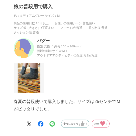
娘の普段用で購入
色：ミディアムグレー
サイズ：M
製品の使用日数
:10日以上
お使いの使用シーン
:普段使い
サイズ感（大きさ）
:丁度よい
フィット感
:普通
肌ざわり
:普通
クッション性
:普通
パグー
性別:
女性
身長:
156～160cm
普段の服のサイズ:
M
アウトドアアクティビティの頻度:
月1回程度
春夏の普段使いで購入しました。サイズは25センチでＭ
がピッタリでした。
参考になった
1
Like!
0