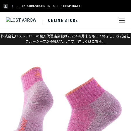
STORIES
BRANDS
ONLINE STORE
CORPORATE
ONLINE STORE
ホーム
>
スマートウール
>
ソックス
>
ハイク
株式会社ロストアローの輸入代理店業務は2026年8月末をもって終了し、株式会社
ブルーシープが承継いたします。
詳しくはこちら。