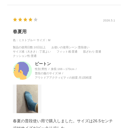
2026.5.1
春夏用
色：ミストブルー
サイズ：M
製品の使用日数
:10日以上
お使いの使用シーン
:普段使い
サイズ感（大きさ）
:丁度よい
フィット感
:普通
肌ざわり
:普通
クッション性
:普通
ピートン
性別:
男性
身長:
166～170cm
普段の服のサイズ:
M
アウトドアアクティビティの頻度:
月1回程度
春夏の普段使い用で購入しました。サイズは26.5センチ
でＭサイズがピッタリでした。