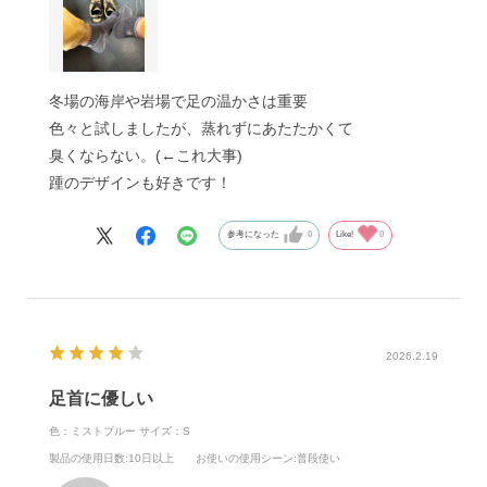
冬場の海岸や岩場で足の温かさは重要
色々と試しましたが、蒸れずにあたたかくて
臭くならない。(←これ大事)
踵のデザインも好きです！
参考になった
0
Like!
0
2026.2.19
足首に優しい
色：ミストブルー
サイズ：S
製品の使用日数
:10日以上
お使いの使用シーン
:普段使い