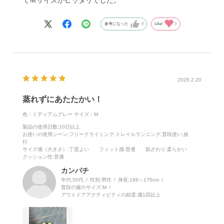
参考になった
0
Like!
0
2026.2.20
蒸れずにあたたかい！
色：ミディアムグレー
サイズ：M
製品の使用日数
:10日以上
お使いの使用シーン
:フリークライミング,トレイルランニング,普段使い,旅
行
サイズ感（大きさ）
:丁度よい
フィット感
:普通
肌ざわり
:柔らかい
クッション性
:普通
カンパチ
年代:
50代
性別:
男性
身長:
166～170cm
普段の服のサイズ:
M
アウトドアアクティビティの頻度:
週1回以上