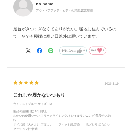
no name
アウトドアアクティビティの頻度:
ほぼ毎週
足首がきつすぎなくてありがたい。暖地に住んでいるの
で、冬でも極端に寒い日以外は履いています。
参考になった
0
Like!
1
2026.2.19
これしか履かないつもり
色：ミストブルー
サイズ：M
製品の使用日数
:10日以上
お使いの使用シーン
:フリークライミング,トレイルランニング,普段使い,旅
行
サイズ感（大きさ）
:丁度よい
フィット感
:普通
肌ざわり
:柔らかい
クッション性
:普通