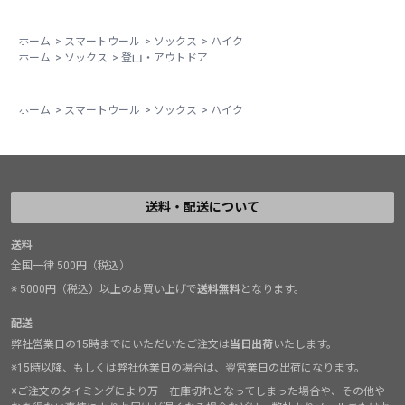
ホーム
>
スマートウール
>
ソックス
>
ハイク
ホーム
>
ソックス
>
登山・アウトドア
ホーム
>
スマートウール
>
ソックス
>
ハイク
送料・配送について
送料
全国一律 500円（税込）
※ 5000円（税込）以上のお買い上げで
送料無料
となります。
配送
弊社営業日の15時までにいただいたご注文は
当日出荷
いたします。
※15時以降、もしくは弊社休業日の場合は、翌営業日の出荷になります。
※ご注文のタイミングにより万一在庫切れとなってしまった場合や、その他や