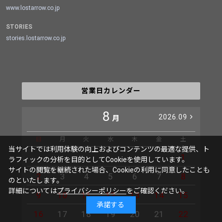
www.lostarrow.co.jp
STORIES
stories.lostarrow.co.jp
営業日カレンダー
8
2026.09
月
日
月
火
水
木
金
土
日
当サイトでは利用体験の向上およびコンテンツの最適な提供、ト
1
ラフィックの分析を目的としてCookieを使用しています。
サイトの閲覧を継続された場合、Cookieの利用に同意したことも
2
3
4
5
6
7
8
6
のといたします。
詳細については
プライバシーポリシー
をご確認ください。
9
10
11
12
13
14
15
13
承諾する
16
17
18
19
20
21
22
20