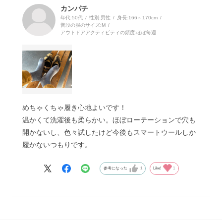
カンパチ
年代:
50代
性別:
男性
身長:
166～170cm
普段の服のサイズ:
M
アウトドアアクティビティの頻度:
ほぼ毎週
めちゃくちゃ履き心地よいです！
温かくて洗濯後も柔らかい。ほぼローテーションで穴も
開かないし、色々試したけど今後もスマートウールしか
履かないつもりです。
参考になった
1
Like!
1