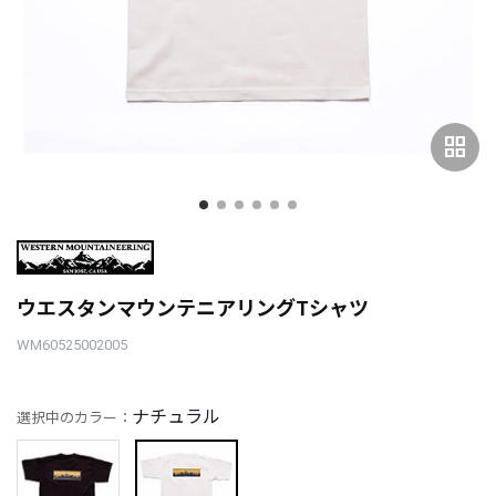
grid_view
ウエスタンマウンテニアリングTシャツ
WM60525002005
ナチュラル
選択中のカラー：