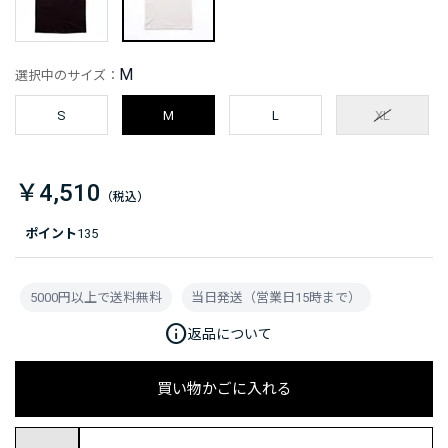
M
選択中のサイズ：
S
M
L
XL
￥4,510
ポイント
135
5000円以上で送料無料
当日発送（営業日15時まで）
info
返品について
買い物かごに入れる