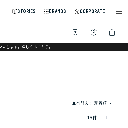
STORIES
BRANDS
CORPORATE
bookmark_star
identity_platform
shopping_bag
いたします。
詳しくはこちら。
並べ替え：
新着順
15
件