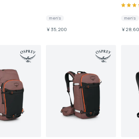
men's
men's
￥35,200
￥28,6