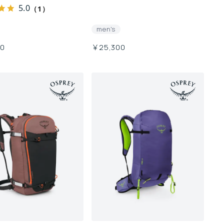
5.0
（1）
men's
00
￥25,300