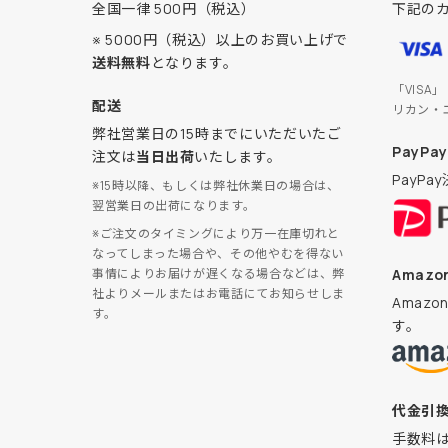
全国一律 500円（税込）
下記の
※ 5000円（税込）以上のお買い上げで
送料無料
となります。
「VISA
配送
リカン・
弊社営業日の15時までにいただいたご
PayPay
注文は
当日出荷
いたします。
PayP
※15時以降、もしくは弊社休業日の場合は、
翌営業日の出荷になります。
※ご注文のタイミングにより万一在庫切れと
なってしまった場合や、その他やむを得ない
Amazon
事情によりお届けが遅くなる場合などは、弊
社よりメールまたはお電話にてお知らせしま
Amaz
す。
す。
代金引
手数料