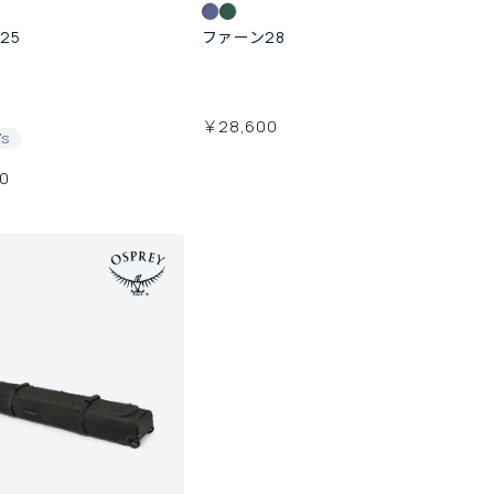
25
ファーン28
￥28,600
's
0