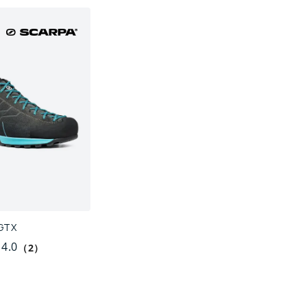
TX
4.0
（2）