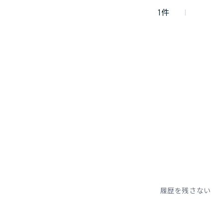
1
件
履歴を残さない