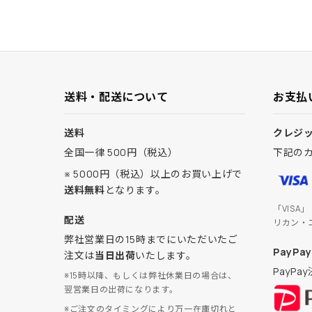
送料・配送について
お支払
送料
クレジ
全国一律 500円（税込）
下記の
※ 5000円（税込）以上のお買い上げで
送料無料
となります。
「VISA
配送
リカン・
弊社営業日の15時までにいただいたご
PayPay
注文は
当日出荷
いたします。
PayP
※15時以降、もしくは弊社休業日の場合は、
翌営業日の出荷になります。
※ご注文のタイミングにより万一在庫切れと