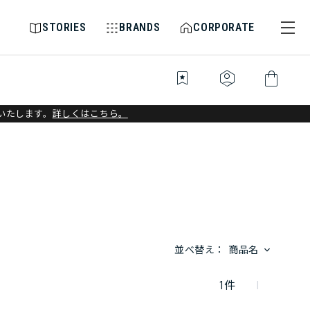
STORIES
BRANDS
CORPORATE
bookmark_star
identity_platform
shopping_bag
いたします。
詳しくはこちら。
並べ替え：
商品名
1
件