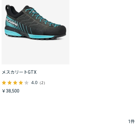
メスカリートGTX
4.0
（2）
￥38,500
1
件