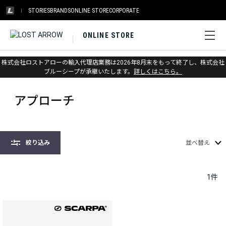
STORIES
BRANDS
ONLINE STORE
CORPORATE
ONLINE STORE
株式会社ロストアローの輸入代理店業務は2026年8月末をもって終了し、株式会社
ホーム
>
スカルパ
>
アプローチ
ブルーシープが承継いたします。
詳しくはこちら。
アプローチ
絞り込み
並べ替え
1
件