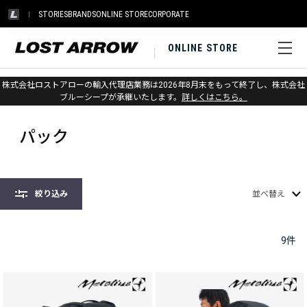
STORIES
BRANDS
ONLINE STORE
CORPORATE
ONLINE STORE
株式会社ロストアローの輸入代理店業務は2026年8月末をもって終了し、株式会社
ホーム
>
メトリウス
>
パック
ブルーシープが承継いたします。
詳しくはこちら。
パック
絞り込み
並べ替え
9
件