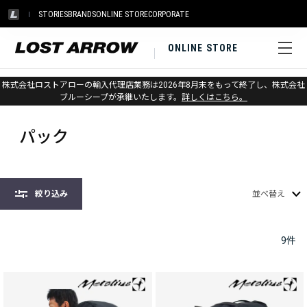
STORIES
BRANDS
ONLINE STORE
CORPORATE
ONLINE STORE
株式会社ロストアローの輸入代理店業務は2026年8月末をもって終了し、株式会社
ホーム
>
メトリウス
>
パック
ブルーシープが承継いたします。
詳しくはこちら。
パック
絞り込み
並べ替え
9
件