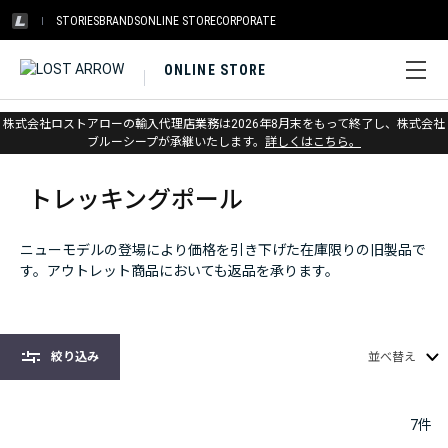
STORIES
BRANDS
ONLINE STORE
CORPORATE
ONLINE STORE
株式会社ロストアローの輸入代理店業務は2026年8月末をもって終了し、株式会社
ホーム
>
アウトレット
>
トレッキングポール
ブルーシープが承継いたします。
詳しくはこちら。
トレッキングポール
ニューモデルの登場により価格を引き下げた在庫限りの旧製品で
す。アウトレット商品においても返品を承ります。
絞り込み
並べ替え
7
件