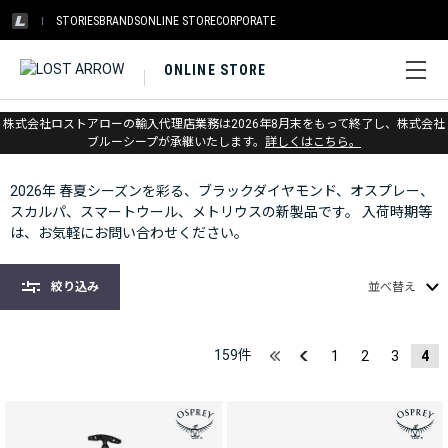
STORIES
BRANDS
ONLINE STORE
CORPORATE
ONLINE STORE
株式会社ロストアローの輸入代理店業務は2026年8月末をもって終了し、株式会社
2026 Spring / Summer NEW
ブルーシープが承継いたします。
詳しくはこちら。
2026年 春夏シーズンを彩る、ブラックダイヤモンド、オスプレー、
スカルパ、スマートウール、メトリウスの新製品です。 入荷時期等
は、お気軽にお問い合わせください。
絞り込み
並べ替え
159
件
1
2
3
4