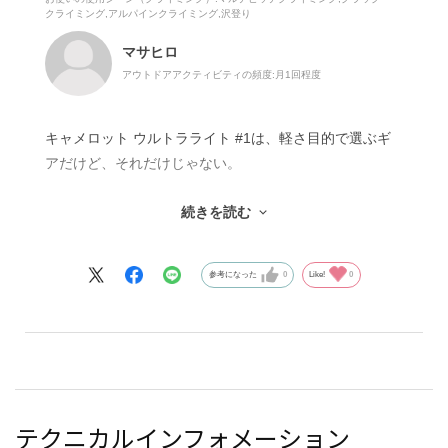
度）は、2年程の使用でトリガーワイヤーが切れること
クライミング,アルパインクライミング,沢登り
があります。
マサヒロ
その際は多くの場合、修理が可能ですので、どうぞお気
アウトドアアクティビティの頻度:
月1回程度
軽に弊社までお問い合わせください。
キャメロット ウルトラライト #1は、軽さ目的で選ぶギ
アだけど、それだけじゃない。
続きを読む
ステムはC4より少し硬めで、どこでも万能に決まる感じ
ではない。ただ、その分まっすぐなクラックではセット
が速くて安定する。ここは明確に強み。
参考になった
0
Like!
0
#1は使用頻度が高いサイズだから、軽さの恩恵が一番分
かるところ。複数持ったときの差は大きい。
耐久性は“消耗前提”。長く使い倒すというより、軽さを
優先して使うギア。
テクニカルインフォメーション