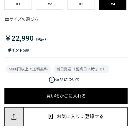
#1
#2
#3
#4
サイズの選び方
￥22,990
ポイント
689
5000円以上で送料無料
当日発送（営業日15時まで）
info
返品について
買い物かごに入れる
お気に入りに登録する