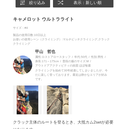
絞り込み
表示：新しい順
キャメロット ウルトラライト
サイズ：#4
製品の使用日数
:10日以上
お使いの使用シーン（クライミング）
:マルチピッチクライミング,クラック
クライミング
甲山 哲也
属性:ロストアロースタッフ
年代:
50代
性別:
男性
身長:
171～175cm
普段の服のサイズ:
M
アウトドアアクティビティの頻度:
ほぼ毎週
クライミングを始めて30年経過してしまいましたが、今
だに楽しく登っております。最近は静かなエリアが好み
です。
クラック主体のルートを登るとき、大抵カム2setが必要