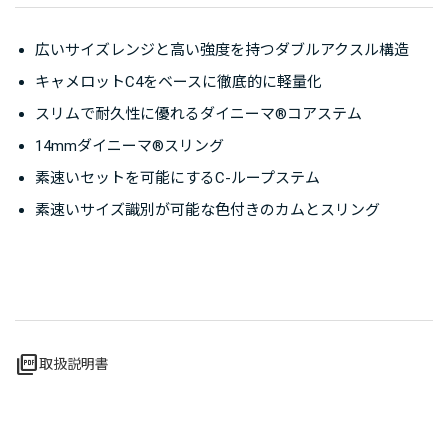
広いサイズレンジと高い強度を持つダブルアクスル構造
キャメロットC4をベースに徹底的に軽量化
スリムで耐久性に優れるダイニーマ®コアステム
14mmダイニーマ®スリング
素速いセットを可能にするC-ループステム
素速いサイズ識別が可能な色付きのカムとスリング
picture_as_pdf
取扱説明書