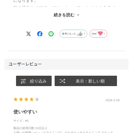
になります。
私の場合サイズ#1～#4は、キャメロット ウルトラライ
続きを読む
トを持っていきます。
キャメロットC4と比べると#1～#4の1setでは、約80g 軽
くなります。
参考になった
2
Like!
1
2setフルに必要なルートでの重量差は、軽量カラビナ5～
6枚分になり大きなアドバンテージです。
ただ軽量に特化しているため、トリガーワイヤーが細
く、スリングが薄いのでC4と比べると、この箇所の耐久
性が劣ります。
絞り込み
表示：新しい順
そのため登攀時には、ここに負担掛けないように注意し
ています。
具体的にはカムと岩が擦れたり引掛けたりしないこと、
2026.3.29
カムをセットした際にスリングと岩が擦れる場合で余裕
使いやすい
あるときは、クイックドローをセットしています。
サイズ：#1
それでも頻繁に使用された個体（私は年間使用80日程
製品の使用日数
:10日以上
お使いの使用シーン（クライミング）
:マルチピッチクライミング,クラック