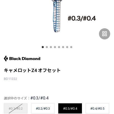
grid_view
キャメロットZ4 オフセット
BD11222
#0.3/#0.4
選択中のサイズ：
#0.1/#0.2
#0.2/#0.3
#0.3/#0.4
#0.4/#0.5