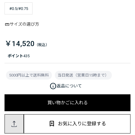
#0.5/#0.75
サイズの選び方
￥14,520
ポイント
435
5000円以上で送料無料
当日発送（営業日15時まで）
info
返品について
買い物かごに入れる
お気に入りに登録する