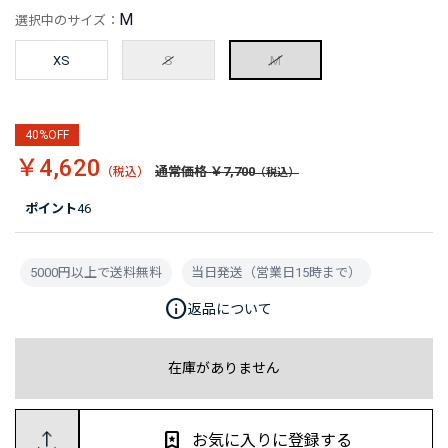
M
選択中のサイズ：
XS
S
M
40%OFF
￥4,620
通常価格 ￥7,700
ポイント
46
5000円以上で送料無料
当日発送（営業日15時まで）
info
返品について
在庫がありません
お気に入りに登録する