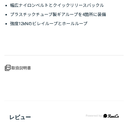
幅広ナイロンベルトとクイックリリースバックル
プラスチックチューブ製ギアループを4箇所に装備
強度12kNのビレイループとホールループ
picture_as_pdf
取扱説明書
レビュー