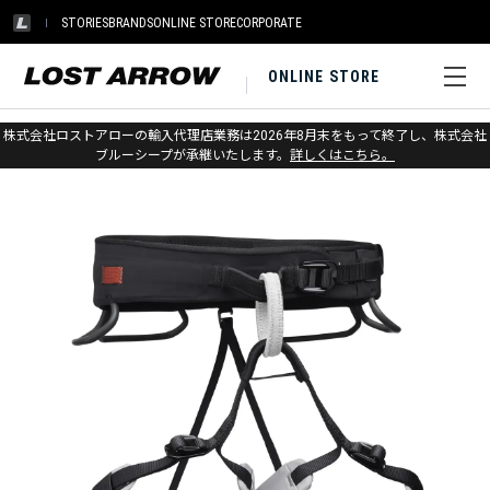
STORIES
BRANDS
ONLINE STORE
CORPORATE
ONLINE STORE
ホーム
>
ブラックダイヤモンド
>
クライミング
>
ハーネス
株式会社ロストアローの輸入代理店業務は2026年8月末をもって終了し、株式会社
ブルーシープが承継いたします。
詳しくはこちら。