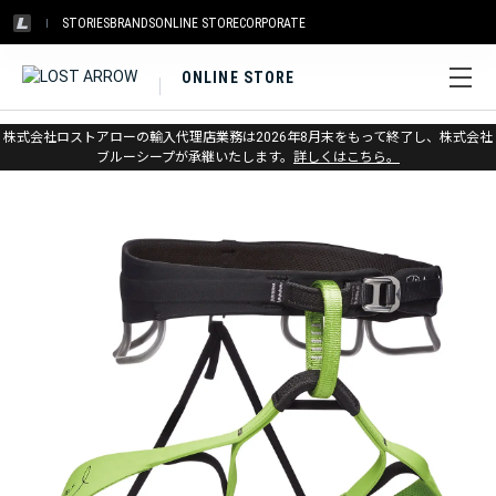
STORIES
BRANDS
ONLINE STORE
CORPORATE
ONLINE STORE
ホーム
>
アウトレット
>
クライミングギア
株式会社ロストアローの輸入代理店業務は2026年8月末をもって終了し、株式会社
ブルーシープが承継いたします。
詳しくはこちら。