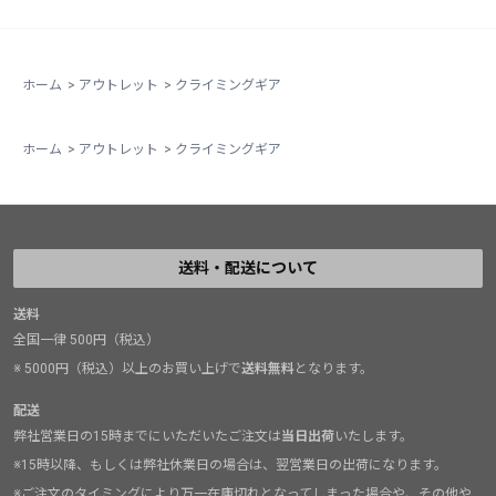
ホーム
>
アウトレット
>
クライミングギア
ホーム
>
アウトレット
>
クライミングギア
送料・配送について
送料
全国一律 500円（税込）
※ 5000円（税込）以上のお買い上げで
送料無料
となります。
配送
弊社営業日の15時までにいただいたご注文は
当日出荷
いたします。
※15時以降、もしくは弊社休業日の場合は、翌営業日の出荷になります。
※ご注文のタイミングにより万一在庫切れとなってしまった場合や、その他や