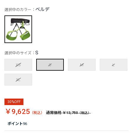
ベルデ
選択中のカラー：
S
選択中のサイズ：
XS
S
M
L
XL
30%OFF
￥9,625
通常価格 ￥13,750
ポイント
96