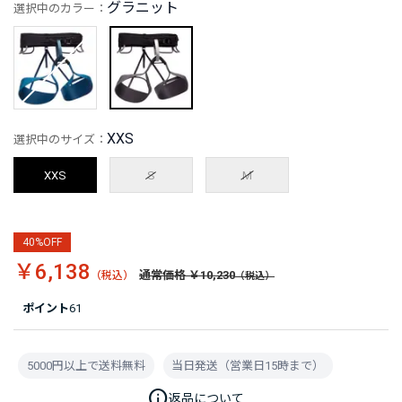
グラニット
選択中のカラー：
XXS
選択中のサイズ：
XXS
S
M
40%OFF
￥6,138
通常価格 ￥10,230
ポイント
61
5000円以上で送料無料
当日発送（営業日15時まで）
info
返品について