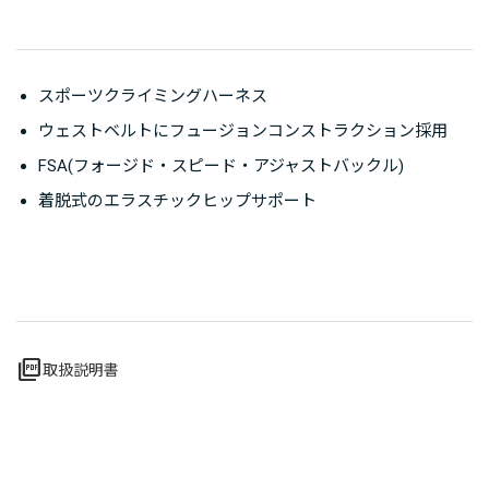
スポーツクライミングハーネス
ウェストベルトにフュージョンコンストラクション採用
FSA(フォージド・スピード・アジャストバックル)
着脱式のエラスチックヒップサポート
picture_as_pdf
取扱説明書