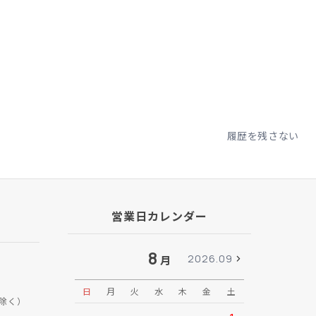
履歴を残さない
営業日カレンダー
8
2026.09
月
日
月
火
水
木
金
土
日
月
除く）