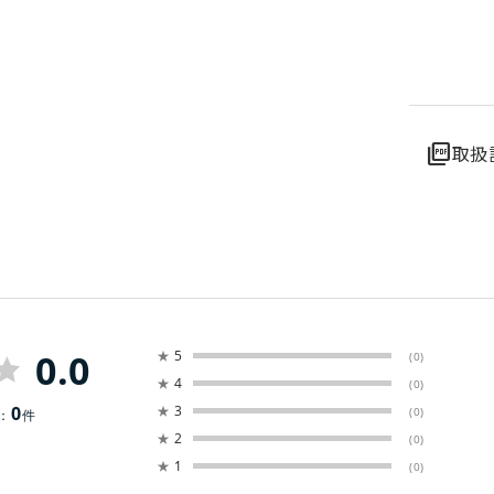
picture_as_pdf
取扱
0.0
★
5
(0)
★
4
(0)
0
★
3
(0)
：
件
★
2
(0)
★
1
(0)