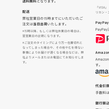
送料無料
となります。
「VISA
配送
リカン・
弊社営業日の15時までにいただいたご
PayPay
注文は
当日出荷
いたします。
PayP
※15時以降、もしくは弊社休業日の場合は、
翌営業日の出荷になります。
※ご注文のタイミングにより万一在庫切れと
なってしまった場合や、その他やむを得ない
Amazon
事情によりお届けが遅くなる場合などは、弊
社よりメールまたはお電話にてお知らせしま
Amaz
す。
す。
代金引
手数料
銀行振