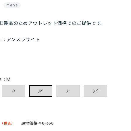
men's
旧製品のためアウトレット価格でのご提供です。
アンスラサイト
ー：
M
ズ：
S
M
L
XL
6
通常価格 ￥8,360