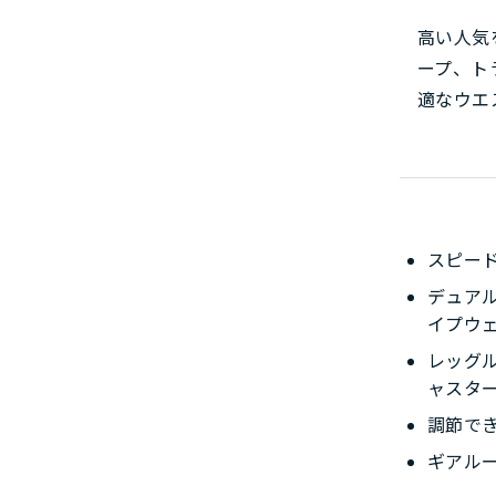
高い人気
ープ、ト
適なウエ
スピー
デュア
イプウ
レッグ
ャスタ
調節で
ギアル