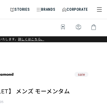
STORIES
BRANDS
CORPORATE
bookmark_star
identity_platform
shopping_bag
いたします。
詳しくはこちら。
sale
LET】 メンズ モーメンタム
005