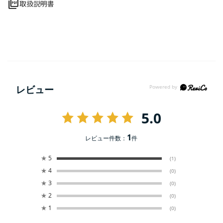
picture_as_pdf
取扱説明書
レビュー
5.0
1
レビュー件数：
件
★
5
(1)
★
4
(0)
★
3
(0)
★
2
(0)
★
1
(0)