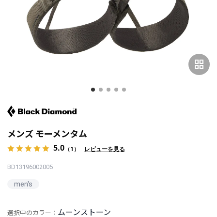
grid_view
メンズ モーメンタム
5.0
（1）
レビューを見る
BD13196002005
men's
ムーンストーン
選択中のカラー：