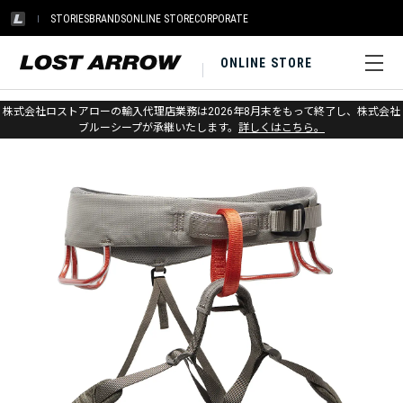
STORIES
BRANDS
ONLINE STORE
CORPORATE
ONLINE STORE
ホーム
>
ブラックダイヤモンド
>
クライミング
>
ハーネス
株式会社ロストアローの輸入代理店業務は2026年8月末をもって終了し、株式会社
ブルーシープが承継いたします。
詳しくはこちら。