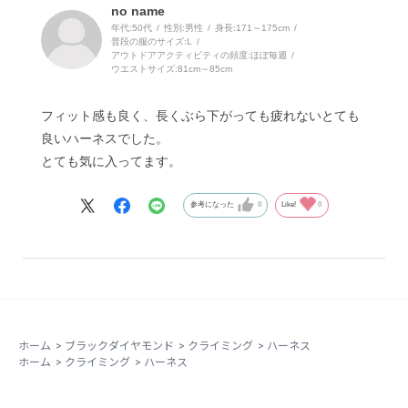
no name
年代:
50代
性別:
男性
身長:
171～175cm
普段の服のサイズ:
L
アウトドアアクティビティの頻度:
ほぼ毎週
ウエストサイズ:
81cm～85cm
フィット感も良く、長くぶら下がっても疲れないとても
良いハーネスでした。
とても気に入ってます。
参考になった
0
Like!
0
ホーム
>
ブラックダイヤモンド
>
クライミング
>
ハーネス
ホーム
>
クライミング
>
ハーネス