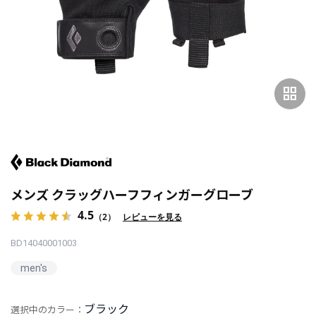
grid_view
メンズ クラッグハーフフィンガーグローブ
4.5
（2）
レビューを見る
BD14040001003
men's
ブラック
選択中のカラー：