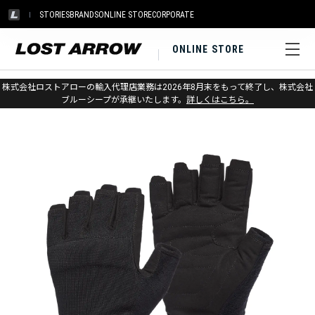
STORIES
BRANDS
ONLINE STORE
CORPORATE
ONLINE STORE
ホーム
>
ブラックダイヤモンド
>
クライミング
>
ビレイグローブ
株式会社ロストアローの輸入代理店業務は2026年8月末をもって終了し、株式会社
ブルーシープが承継いたします。
詳しくはこちら。