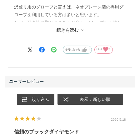
沢登り用のグローブと言えば、ネオプレーン製の専用グ
ローブを利用している方は多いと思います。
ただ、耐久性に難があることが多く、1シーズンも持た
続きを読む
ないという経験をした方も多いのではないでしょうか。
軍手も濡れると着脱が大変だったり保水しすぎたりとい
う問題があったりします。
参考になった
1
Like!
1
作業用グローブもゴムが濡れると岩を掴む感覚がイマイ
チで、なかなか良い選択肢がないと悩んでいました。
そんなときに最適解として見つけたのが、このグローブ
でした。
濡れた時の保温性はネオプレーンに劣るものの、抜群の
絞り込み
表示：新しい順
耐久性がありフリクションの感覚も良好です。
強烈な藪でも手荒なロープ操作でも、穴が開く心配が殆
どありません。
2026.5.18
手の甲側のクッションと手首の太いベルクロにより、ハ
信頼のブラックダイヤモンド
ンドジャムをしても安定します。
カラビナでラッキングできるのも便利です。