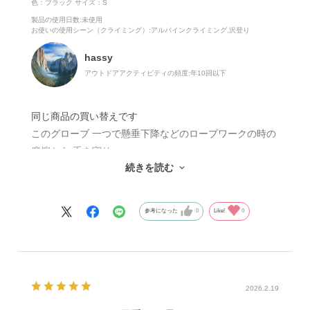
色：ブラック
サイズ：S
製品の使用日数
:未使用
お使いの使用シーン（クライミング）
:アルパインクライミング,沢登り
是非、一度試してみてください。
hassy
アウトドアアクティビティの頻度:
年10回以下
同じ商品の買い替えです
このグローブ 一つで懸垂下降などのロープワークの時の
摩擦から 手を守り
続きを読む
現地までの バイクツーリングでも 快適に
ハンドルにクリップし 暑い季節に指出しグローブは
多方面にわたり 重宝しております
参考になった
0
Like!
0
2026.2.19