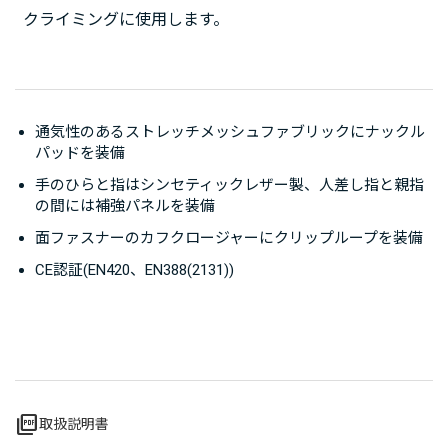
クライミングに使用します。
通気性のあるストレッチメッシュファブリックにナックル
パッドを装備
手のひらと指はシンセティックレザー製、人差し指と親指
の間には補強パネルを装備
面ファスナーのカフクロージャーにクリップループを装備
CE認証(EN420、EN388(2131))
picture_as_pdf
取扱説明書