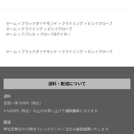
また沢登りなどで濡れてもさほど冷たさを感じないので
手冷え対策にもなるし、手の平側は適度なフリクション
があるので少々のヌメリにも適応できる。
ホーム
>
ブラックダイヤモンド
>
クライミング
>
ビレイグローブ
最近ではクライミングだけに留まらず一般登山、クライ
ホーム
>
クライミング
>
ビレイグローブ
ミング、沢登り等々と多岐に亘りヘビロテで使ってい
ホーム
>
アパレル
>
グローブ&ゲイター
る。
ホーム
>
ブラックダイヤモンド
>
クライミング
>
ビレイグローブ
ハーフフィンガーなのでスマホの操作もストレスなく使
えるので良好だ。
一般登山オンリーの方々にもオススメに一品だと感じ
る。
送料・配送について
BDのグローブ類は全てに於いて良く考え尽くされており
非常に使いやすい。
送料
全国一律 500円（税込）
※ 5000円（税込）以上のお買い上げで
送料無料
となります。
配送
弊社営業日の15時までにいただいたご注文は
当日出荷
いたします。