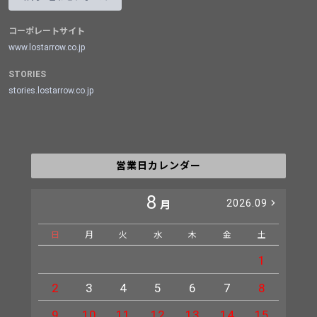
コーポレートサイト
www.lostarrow.co.jp
STORIES
stories.lostarrow.co.jp
営業日カレンダー
8
2026.09
月
日
月
火
水
木
金
土
日
1
2
3
4
5
6
7
8
6
9
10
11
12
13
14
15
13