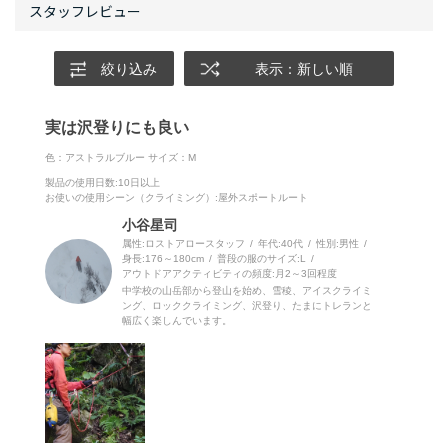
絞り込み
表示：新しい順
実は沢登りにも良い
色：アストラルブルー
サイズ：M
製品の使用日数
:10日以上
お使いの使用シーン（クライミング）
:屋外スポートルート
小谷星司
属性:ロストアロースタッフ
年代:
40代
性別:
男性
身長:
176～180cm
普段の服のサイズ:
L
アウトドアアクティビティの頻度:
月2～3回程度
中学校の山岳部から登山を始め、雪稜、アイスクライミ
ング、ロッククライミング、沢登り、たまにトレランと
幅広く楽しんでいます。