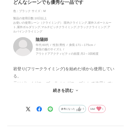
どんなシーンでも優秀な一品です
色：ブラック
サイズ：M
製品の使用日数
:10日以上
お使いの使用シーン（クライミング）
:室内クライミング,屋外スポートルー
ト,屋外ボルダリング,マルチピッチクライミング,クラッククライミング,ア
ルパインクライミング
陰陽師
年代:
60代
性別:
男性
身長:
171～175cm
普段の服のサイズ:
L
アウトドアアクティビティの頻度:
月2～3回程度
岩登り(フリークライミング)を始めた頃から使用してい
る。
元はビレイグローブ、ラペルグローブとして使用してい
続きを読む
たが、実は様々なシーンにも対応できるスーパーグロー
ブなのだ。
参考になった
0
Like!
1
甲側に薄手のクッション材が入っているためジャミング
グローブとして使ってもとても心地よい。
別売のジャムグローブを所持する必要もない。